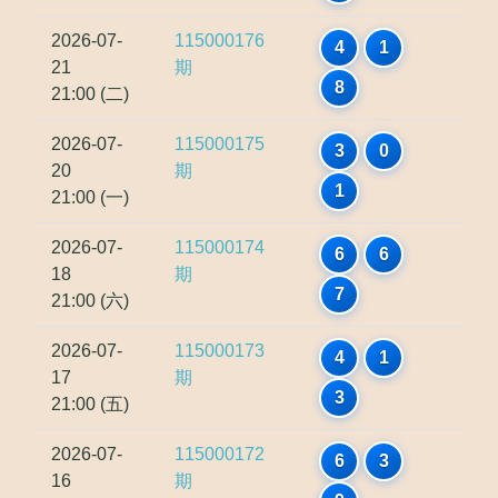
2026-07-
115000176
4
1
21
期
8
21:00 (二)
2026-07-
115000175
3
0
20
期
1
21:00 (一)
2026-07-
115000174
6
6
18
期
7
21:00 (六)
2026-07-
115000173
4
1
17
期
3
21:00 (五)
2026-07-
115000172
6
3
16
期