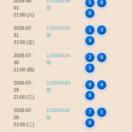
2026-08-
115000186
5
6
01
期
6
21:00 (六)
2026-07-
115000185
1
3
31
期
9
21:00 (五)
2026-07-
115000184
2
8
30
期
5
21:00 (四)
2026-07-
115000183
8
4
29
期
6
21:00 (三)
2026-07-
115000182
7
1
28
期
6
21:00 (二)