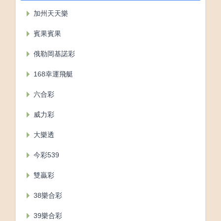
加州天天樂
賓果賓果
俄勒岡基諾彩
168幸運飛艇
六合彩
威力彩
大樂透
今彩539
雙贏彩
38樂合彩
39樂合彩