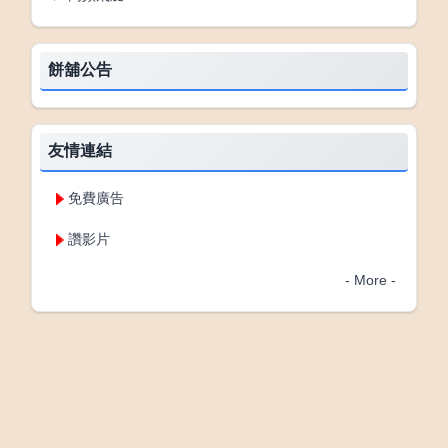
餅舖公告
友情連結
免費廣告
讚影片
- More -