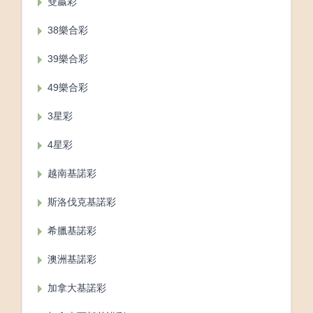
雙贏彩
38樂合彩
39樂合彩
49樂合彩
3星彩
4星彩
越南基諾彩
斯洛伐克基諾彩
希臘基諾彩
澳洲基諾彩
加拿大基諾彩