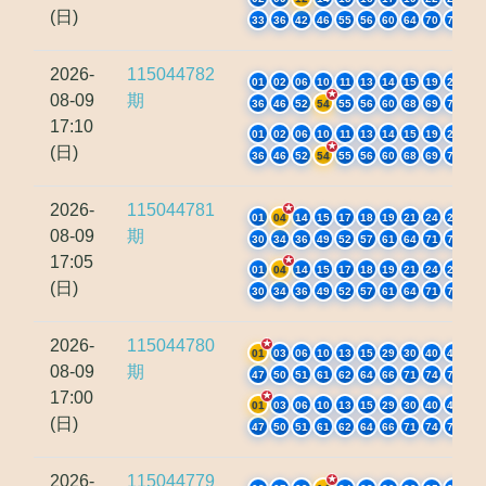
(日)
33
36
42
46
55
56
60
64
70
71
2026-
115044782
01
02
06
10
11
13
14
15
19
22
08-09
期
36
46
52
54
55
56
60
68
69
72
17:10
01
02
06
10
11
13
14
15
19
22
(日)
36
46
52
54
55
56
60
68
69
72
2026-
115044781
01
04
14
15
17
18
19
21
24
29
08-09
期
30
34
36
49
52
57
61
64
71
76
17:05
01
04
14
15
17
18
19
21
24
29
(日)
30
34
36
49
52
57
61
64
71
76
2026-
115044780
01
03
06
10
13
15
29
30
40
42
08-09
期
47
50
51
61
62
64
66
71
74
79
17:00
01
03
06
10
13
15
29
30
40
42
(日)
47
50
51
61
62
64
66
71
74
79
2026-
115044779