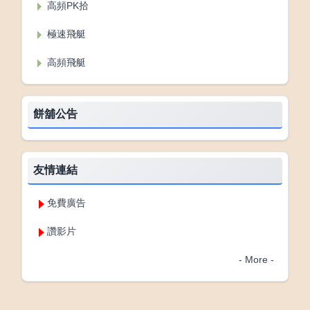
高頻PK拾
極速飛艇
高頻飛艇
餅舖公告
友情連結
免費廣告
讚影片
- More -