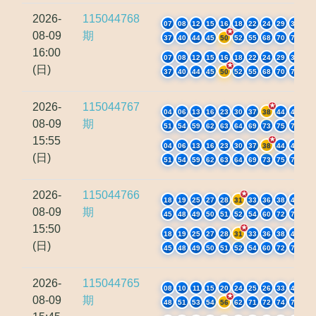
2026-
115044768
07
08
12
15
16
18
22
24
29
33
08-09
期
37
40
44
45
50
52
55
68
70
73
16:00
07
08
12
15
16
18
22
24
29
33
(日)
37
40
44
45
50
52
55
68
70
73
2026-
115044767
04
06
13
16
23
30
37
38
44
47
08-09
期
51
54
59
62
63
64
69
73
75
79
15:55
04
06
13
16
23
30
37
38
44
47
(日)
51
54
59
62
63
64
69
73
75
79
2026-
115044766
18
19
25
27
28
31
33
36
38
42
08-09
期
45
48
49
50
51
52
54
60
72
79
15:50
18
19
25
27
28
31
33
36
38
42
(日)
45
48
49
50
51
52
54
60
72
79
2026-
115044765
08
10
11
15
20
24
25
26
33
46
08-09
期
48
51
53
54
56
62
71
72
74
76