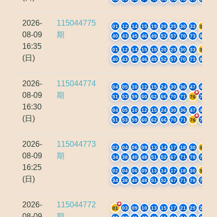
2026-
115044775
01
12
14
15
19
20
25
30
33
38
08-09
期
40
43
45
46
49
52
57
70
73
80
16:35
01
12
14
15
19
20
25
30
33
38
(日)
40
43
45
46
49
52
57
70
73
80
2026-
115044774
04
05
10
12
15
24
30
36
47
48
08-09
期
51
53
59
60
62
66
70
71
76
78
16:30
04
05
10
12
15
24
30
36
47
48
(日)
51
53
59
60
62
66
70
71
76
78
2026-
115044773
02
04
06
09
13
14
17
18
30
31
08-09
期
34
38
40
48
51
52
67
71
78
79
16:25
02
04
06
09
13
14
17
18
30
31
(日)
34
38
40
48
51
52
67
71
78
79
2026-
115044772
01
03
09
10
13
15
17
21
25
26
08-09
期