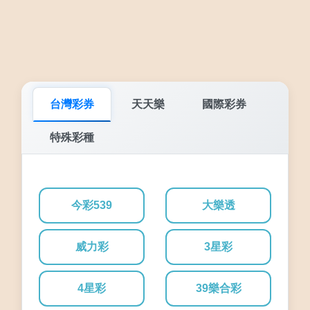
台灣彩券
天天樂
國際彩券
特殊彩種
今彩539
大樂透
威力彩
3星彩
4星彩
39樂合彩