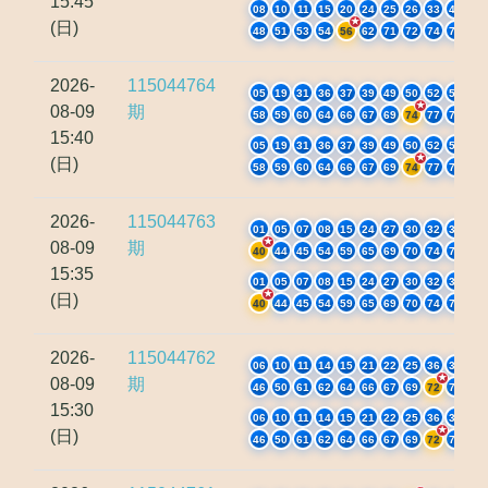
15:45
08
10
11
15
20
24
25
26
33
46
(日)
48
51
53
54
56
62
71
72
74
76
2026-
115044764
05
19
31
36
37
39
49
50
52
55
08-09
期
58
59
60
64
66
67
69
74
77
79
15:40
05
19
31
36
37
39
49
50
52
55
(日)
58
59
60
64
66
67
69
74
77
79
2026-
115044763
01
05
07
08
15
24
27
30
32
37
08-09
期
40
44
45
54
59
65
69
70
74
77
15:35
01
05
07
08
15
24
27
30
32
37
(日)
40
44
45
54
59
65
69
70
74
77
2026-
115044762
06
10
11
14
15
21
22
25
36
38
08-09
期
46
50
61
62
64
66
67
69
72
78
15:30
06
10
11
14
15
21
22
25
36
38
(日)
46
50
61
62
64
66
67
69
72
78