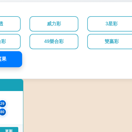
透
威力彩
3星彩
合彩
49樂合彩
雙贏彩
賓果
29
80
更新