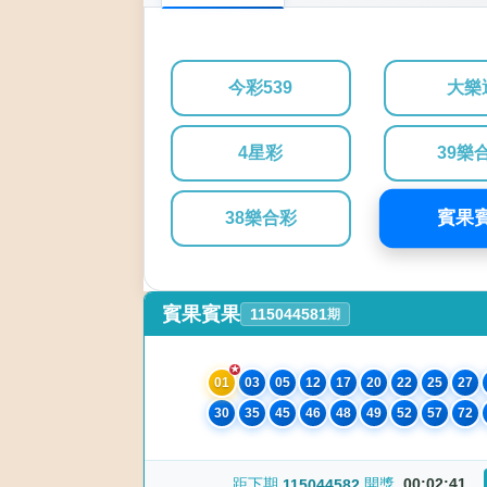
今彩539
大樂
4星彩
39樂
賓果
38樂合彩
賓果賓果
115044581
期
01
03
05
12
17
20
22
25
27
30
35
45
46
48
49
52
57
72
115044582
距下期
開獎
00:02:40