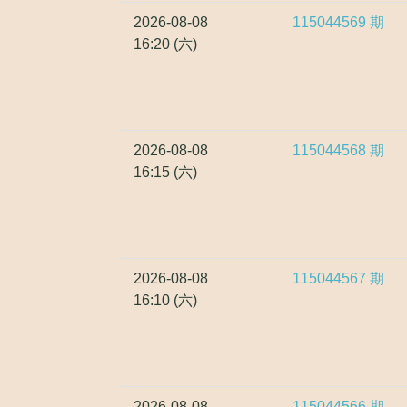
2026-08-08
115044569
期
16:20 (六)
2026-08-08
115044568
期
16:15 (六)
2026-08-08
115044567
期
16:10 (六)
2026-08-08
115044566
期