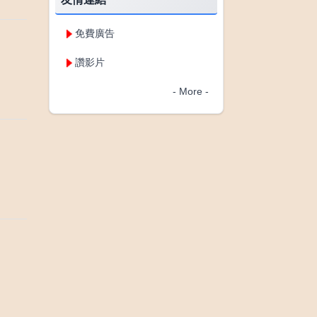
免費廣告
讚影片
- More -