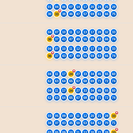
01
04
06
07
14
17
20
24
25
29
30
33
38
46
47
57
59
61
66
75
04
07
10
11
12
13
17
28
32
33
36
37
43
47
49
55
59
63
66
74
04
07
10
11
12
13
17
28
32
33
36
37
43
47
49
55
59
63
66
74
04
11
17
24
27
33
34
45
55
60
62
63
64
65
67
68
69
71
72
74
04
11
17
24
27
33
34
45
55
60
62
63
64
65
67
68
69
71
72
74
03
05
09
10
11
12
20
21
28
33
34
37
43
45
50
53
54
62
70
71
03
05
09
10
11
12
20
21
28
33