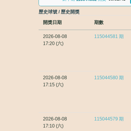
歷史球號 / 歷史開獎
開獎日期
期數
2026-08-08
115044581
期
17:20 (六)
2026-08-08
115044580
期
17:15 (六)
2026-08-08
115044579
期
17:10 (六)