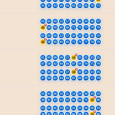
34
37
43
45
50
53
54
62
70
71
02
04
09
12
17
30
32
34
36
37
45
58
59
65
66
71
76
77
78
79
02
04
09
12
17
30
32
34
36
37
45
58
59
65
66
71
76
77
78
79
01
05
08
09
17
18
20
21
23
25
47
58
62
64
66
67
69
70
71
79
01
05
08
09
17
18
20
21
23
25
47
58
62
64
66
67
69
70
71
79
03
04
06
10
11
14
24
28
29
33
38
41
43
53
61
66
69
75
76
80
03
04
06
10
11
14
24
28
29
33
38
41
43
53
61
66
69
75
76
80