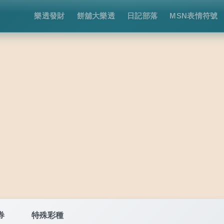
樂透發財
餅舖大樂透
日記部落
MSN表情符號
券
特殊彩種