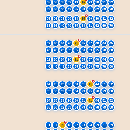
05
06
08
09
13
15
29
30
31
32
33
36
40
49
55
58
61
62
69
70
05
06
08
09
13
15
29
30
31
32
33
36
40
49
55
58
61
62
69
70
02
10
14
20
21
35
37
40
44
45
46
48
49
53
55
66
69
75
78
80
02
10
14
20
21
35
37
40
44
45
46
48
49
53
55
66
69
75
78
80
14
15
19
26
30
31
41
44
51
52
55
56
62
63
64
73
75
76
79
80
14
15
19
26
30
31
41
44
51
52
55
56
62
63
64
73
75
76
79
80
01
07
09
18
22
23
24
29
31
39