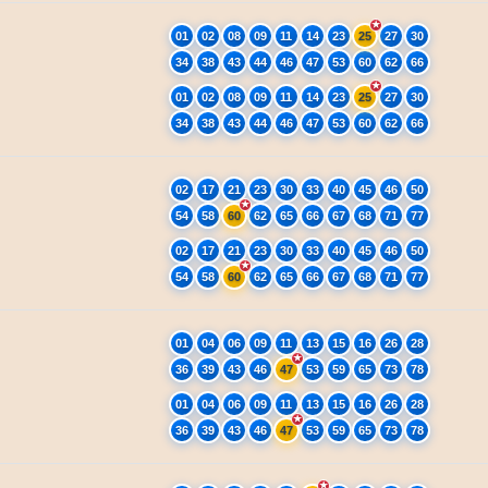
01
02
08
09
11
14
23
25
27
30
34
38
43
44
46
47
53
60
62
66
01
02
08
09
11
14
23
25
27
30
34
38
43
44
46
47
53
60
62
66
02
17
21
23
30
33
40
45
46
50
54
58
60
62
65
66
67
68
71
77
02
17
21
23
30
33
40
45
46
50
54
58
60
62
65
66
67
68
71
77
01
04
06
09
11
13
15
16
26
28
36
39
43
46
47
53
59
65
73
78
01
04
06
09
11
13
15
16
26
28
36
39
43
46
47
53
59
65
73
78