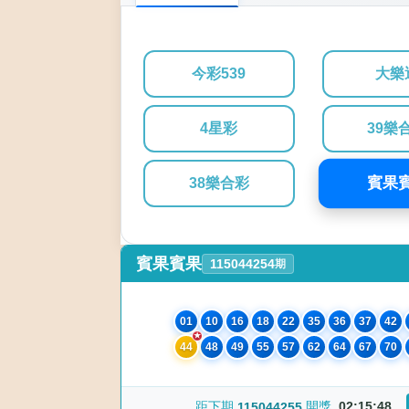
今彩539
大樂
4星彩
39樂
賓果
38樂合彩
賓果賓果
115044254
期
01
10
16
18
22
35
36
37
42
44
48
49
55
57
62
64
67
70
115044255
距下期
開獎
02:15:47