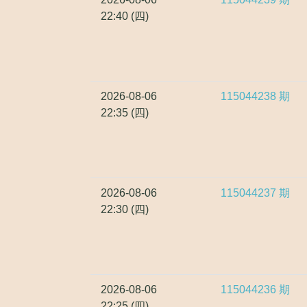
22:40 (四)
2026-08-06
115044238
期
22:35 (四)
2026-08-06
115044237
期
22:30 (四)
2026-08-06
115044236
期
22:25 (四)