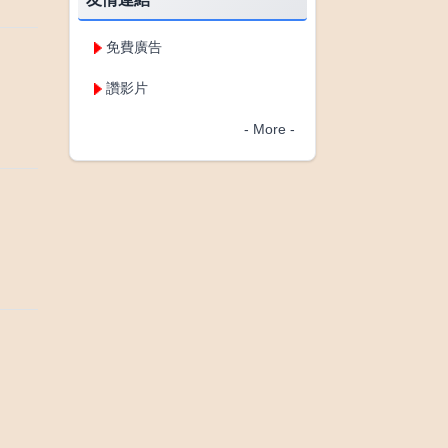
免費廣告
讚影片
- More -