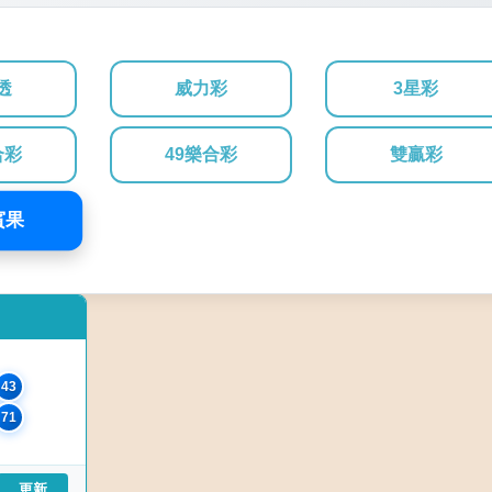
透
威力彩
3星彩
合彩
49樂合彩
雙贏彩
賓果
43
71
更新