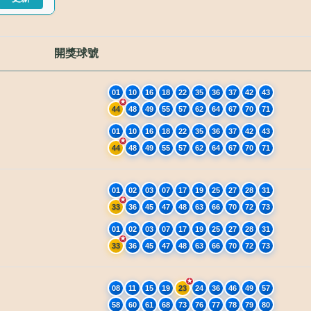
開獎球號
01
10
16
18
22
35
36
37
42
43
44
48
49
55
57
62
64
67
70
71
01
10
16
18
22
35
36
37
42
43
44
48
49
55
57
62
64
67
70
71
01
02
03
07
17
19
25
27
28
31
33
36
45
47
48
63
66
70
72
73
01
02
03
07
17
19
25
27
28
31
33
36
45
47
48
63
66
70
72
73
08
11
15
19
23
24
36
46
49
57
58
60
61
68
73
76
77
78
79
80