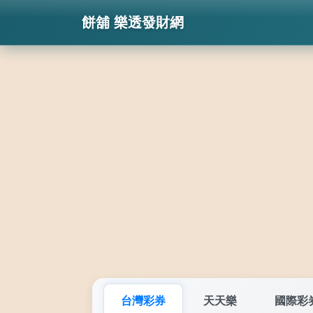
餅舖 樂透發財網
台灣彩券
天天樂
國際彩