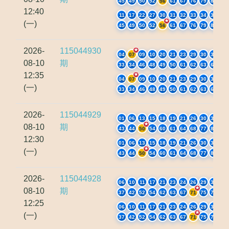
45
49
50
52
56
61
67
76
79
80
12:40
11
17
22
27
30
31
32
33
34
39
(一)
45
49
50
52
56
61
67
76
79
80
2026-
115044930
04
07
09
10
20
21
23
29
30
32
08-10
期
33
34
46
48
49
50
61
62
63
68
12:35
04
07
09
10
20
21
23
29
30
32
(一)
33
34
46
48
49
50
61
62
63
68
2026-
115044929
01
06
13
15
18
19
21
26
30
33
08-10
期
43
44
50
54
60
61
64
68
77
80
12:30
01
06
13
15
18
19
21
26
30
33
(一)
43
44
50
54
60
61
64
68
77
80
2026-
115044928
06
10
11
17
21
23
24
26
29
35
08-10
期
37
42
52
54
62
63
67
71
75
76
12:25
06
10
11
17
21
23
24
26
29
35
(一)
37
42
52
54
62
63
67
71
75
76