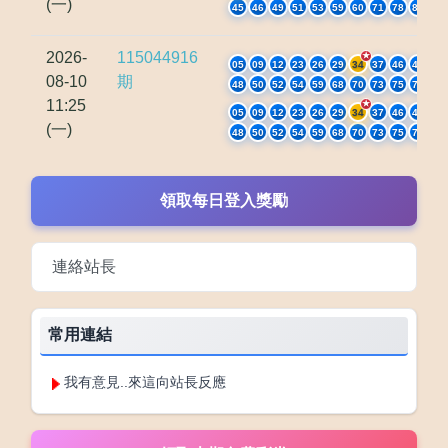
(一)
45
46
49
51
53
59
60
71
78
80
2026-
115044916
05
09
12
23
26
29
34
37
46
47
08-10
期
48
50
52
54
59
68
70
73
75
77
11:25
05
09
12
23
26
29
34
37
46
47
(一)
48
50
52
54
59
68
70
73
75
77
領取每日登入獎勵
連絡站長
常用連結
我有意見..來這向站長反應