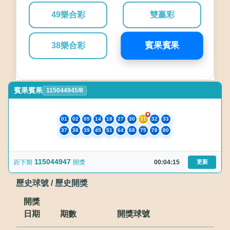
49樂合彩
雙贏彩
賓果賓果
38樂合彩
賓果賓果
115044945
期
01
02
05
14
18
27
30
31
32
33
37
38
39
45
51
64
68
75
78
80
115044947
距下期
開獎
00:04:15
更新
歷史球號 / 歷史開獎
開獎
日期
期數
開獎球號