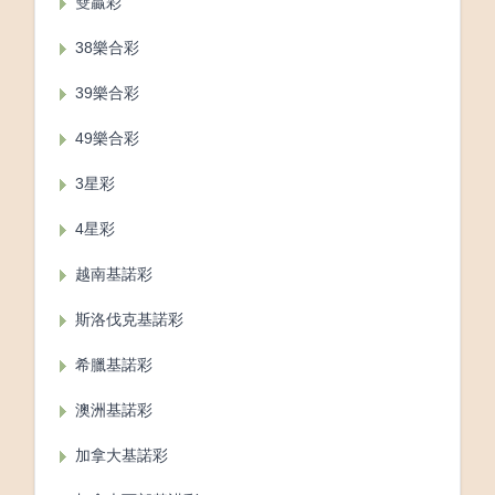
雙贏彩
38樂合彩
39樂合彩
49樂合彩
3星彩
4星彩
越南基諾彩
斯洛伐克基諾彩
希臘基諾彩
澳洲基諾彩
加拿大基諾彩