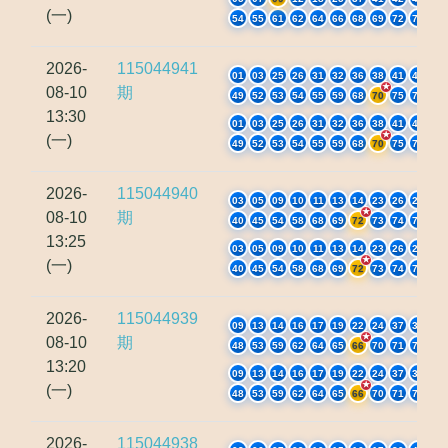
(一)
54
55
61
62
64
66
68
69
72
77
2026-
115044941
01
03
25
26
31
32
36
38
41
45
08-10
期
49
52
53
54
55
59
68
70
75
77
13:30
01
03
25
26
31
32
36
38
41
45
(一)
49
52
53
54
55
59
68
70
75
77
2026-
115044940
03
05
09
10
11
13
14
23
26
29
08-10
期
40
45
54
58
68
69
72
73
74
77
13:25
03
05
09
10
11
13
14
23
26
29
(一)
40
45
54
58
68
69
72
73
74
77
2026-
115044939
09
13
14
16
17
19
22
24
37
39
08-10
期
48
53
59
62
64
65
66
70
71
76
13:20
09
13
14
16
17
19
22
24
37
39
(一)
48
53
59
62
64
65
66
70
71
76
2026-
115044938