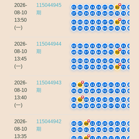
2026-
115044945
01
02
05
14
18
27
30
31
32
33
08-10
期
37
38
39
45
51
64
68
75
78
80
13:50
01
02
05
14
18
27
30
31
32
33
(一)
37
38
39
45
51
64
68
75
78
80
2026-
115044944
02
03
08
15
16
22
28
30
31
37
08-10
期
48
54
57
59
64
66
71
72
73
75
13:45
02
03
08
15
16
22
28
30
31
37
(一)
48
54
57
59
64
66
71
72
73
75
2026-
115044943
01
03
09
12
18
19
21
22
29
33
08-10
期
35
36
39
40
49
52
67
70
72
80
13:40
01
03
09
12
18
19
21
22
29
33
(一)
35
36
39
40
49
52
67
70
72
80
2026-
115044942
05
07
09
12
18
25
37
41
42
46
08-10
期
54
55
61
62
64
66
68
69
72
77
13:35
05
07
09
12
18
25
37
41
42
46