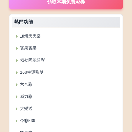
熱門功能
加州天天樂
賓果賓果
俄勒岡基諾彩
168幸運飛艇
六合彩
威力彩
大樂透
今彩539