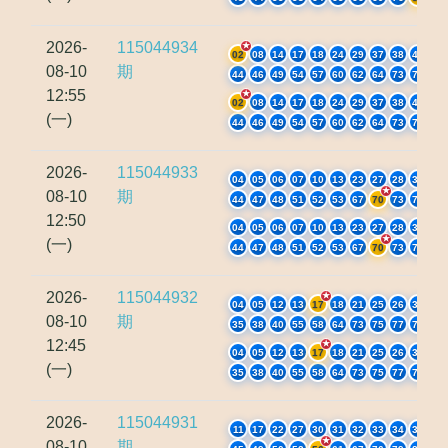
2026-
115044934
02
08
14
17
18
24
29
37
38
42
08-10
期
44
46
49
54
57
60
62
64
73
78
12:55
02
08
14
17
18
24
29
37
38
42
(一)
44
46
49
54
57
60
62
64
73
78
2026-
115044933
04
05
06
07
10
13
23
27
28
32
08-10
期
44
47
48
51
52
53
67
70
73
76
12:50
04
05
06
07
10
13
23
27
28
32
(一)
44
47
48
51
52
53
67
70
73
76
2026-
115044932
04
05
12
13
17
18
21
25
26
30
08-10
期
35
38
40
55
58
64
73
75
77
78
12:45
04
05
12
13
17
18
21
25
26
30
(一)
35
38
40
55
58
64
73
75
77
78
2026-
115044931
11
17
22
27
30
31
32
33
34
39
08-10
期