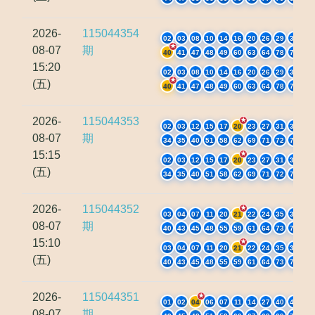
2026-
115044354
02
03
08
10
14
16
20
26
29
33
08-07
期
40
41
47
48
49
60
63
64
78
79
15:20
02
03
08
10
14
16
20
26
29
33
(五)
40
41
47
48
49
60
63
64
78
79
2026-
115044353
02
03
12
15
17
20
23
27
31
33
08-07
期
34
35
40
51
58
62
69
71
72
77
15:15
02
03
12
15
17
20
23
27
31
33
(五)
34
35
40
51
58
62
69
71
72
77
2026-
115044352
03
04
07
11
20
21
22
24
35
36
08-07
期
40
43
45
48
55
59
61
64
73
75
15:10
03
04
07
11
20
21
22
24
35
36
(五)
40
43
45
48
55
59
61
64
73
75
2026-
115044351
01
02
04
06
07
11
14
27
40
42
08-07
期