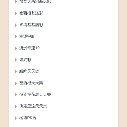
加拿大西部基諾彩
密西根基諾彩
肯塔基基諾彩
幸運飛艇
澳洲幸運10
迦納彩
紐約天天樂
密西根天天樂
俄克拉荷馬天天樂
佛羅里達天天樂
極速PK拾