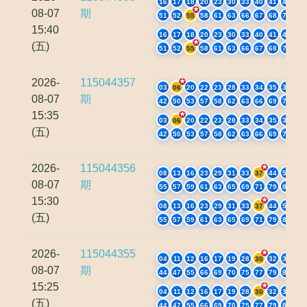
16
17
18
20
23
30
33
40
41
46
08-07
期
51
52
55
58
61
63
66
67
68
71
15:40
16
17
18
20
23
30
33
40
41
46
(五)
51
52
55
58
61
63
66
67
68
71
2026-
115044357
03
06
20
22
23
28
33
34
35
38
08-07
期
42
50
53
57
58
62
63
66
69
77
15:35
03
06
20
22
23
28
33
34
35
38
(五)
42
50
53
57
58
62
63
66
69
77
2026-
115044356
08
13
16
23
29
31
33
37
44
54
08-07
期
55
57
59
61
63
65
69
71
79
80
15:30
08
13
16
23
29
31
33
37
44
54
(五)
55
57
59
61
63
65
69
71
79
80
2026-
115044355
04
11
12
16
17
19
28
30
32
36
08-07
期
44
47
55
66
69
70
75
77
79
80
15:25
04
11
12
16
17
19
28
30
32
36
(五)
44
47
55
66
69
70
75
77
79
80