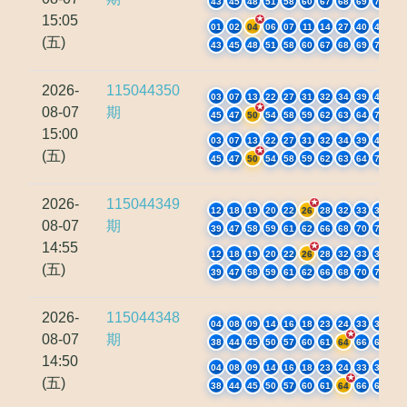
43
45
48
51
58
60
67
68
69
72
15:05
01
02
04
06
07
11
14
27
40
42
(五)
43
45
48
51
58
60
67
68
69
72
2026-
115044350
03
07
13
22
27
31
32
34
39
40
08-07
期
45
47
50
54
58
59
62
63
64
71
15:00
03
07
13
22
27
31
32
34
39
40
(五)
45
47
50
54
58
59
62
63
64
71
2026-
115044349
12
18
19
20
22
26
28
32
33
36
08-07
期
39
47
58
59
61
62
66
68
70
72
14:55
12
18
19
20
22
26
28
32
33
36
(五)
39
47
58
59
61
62
66
68
70
72
2026-
115044348
04
08
09
14
16
18
23
24
33
35
08-07
期
38
44
45
50
57
60
61
64
66
69
14:50
04
08
09
14
16
18
23
24
33
35
(五)
38
44
45
50
57
60
61
64
66
69