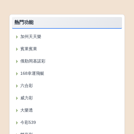
領取本期免費彩券
熱門功能
加州天天樂
賓果賓果
俄勒岡基諾彩
168幸運飛艇
六合彩
威力彩
大樂透
今彩539