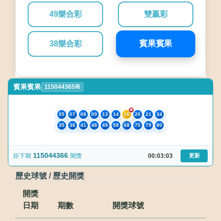
49樂合彩
雙贏彩
賓果賓果
38樂合彩
賓果賓果
115044365
期
05
07
08
09
13
14
16
20
21
34
35
36
41
48
49
58
68
75
79
80
115044366
距下期
開獎
00:03:03
更新
歷史球號 / 歷史開獎
開獎
日期
期數
開獎球號