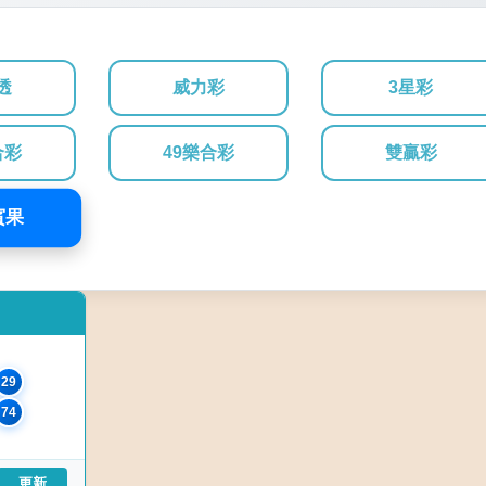
透
威力彩
3星彩
合彩
49樂合彩
雙贏彩
賓果
29
74
更新