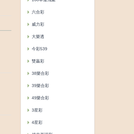
六合彩
威力彩
大樂透
今彩539
雙贏彩
38樂合彩
39樂合彩
49樂合彩
3星彩
4星彩