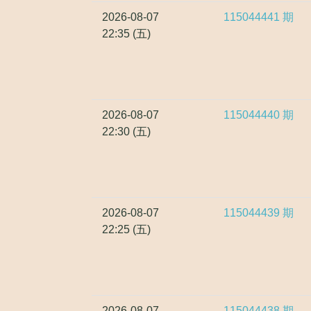
2026-08-07
115044441
期
22:35 (五)
2026-08-07
115044440
期
22:30 (五)
2026-08-07
115044439
期
22:25 (五)
2026-08-07
115044438
期