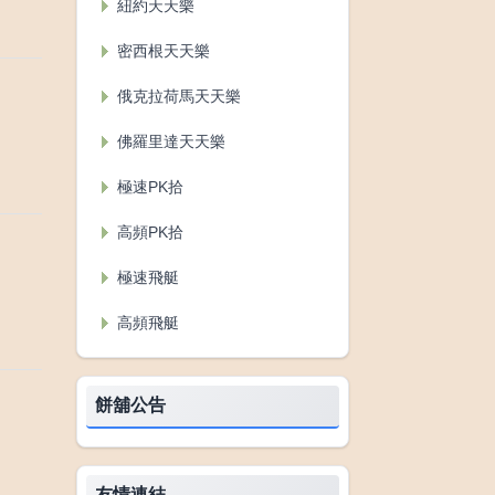
紐約天天樂
密西根天天樂
俄克拉荷馬天天樂
佛羅里達天天樂
極速PK拾
高頻PK拾
極速飛艇
高頻飛艇
餅舖公告
友情連結