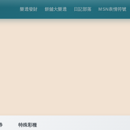
樂透發財
餅舖大樂透
日記部落
MSN表情符號
券
特殊彩種