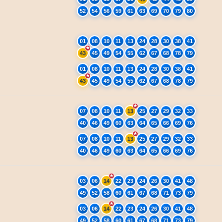
52
54
56
59
61
63
69
70
79
80
01
08
10
11
13
24
28
30
38
41
43
45
49
54
55
62
67
68
78
79
01
08
10
11
13
24
28
30
38
41
43
45
49
54
55
62
67
68
78
79
07
08
10
11
13
25
27
29
32
33
40
46
49
60
63
64
65
66
69
76
07
08
10
11
13
25
27
29
32
33
40
46
49
60
63
64
65
66
69
76
03
06
14
22
23
24
26
30
41
48
49
52
58
60
61
67
68
71
73
79
03
06
14
22
23
24
26
30
41
48
49
52
58
60
61
67
68
71
73
79