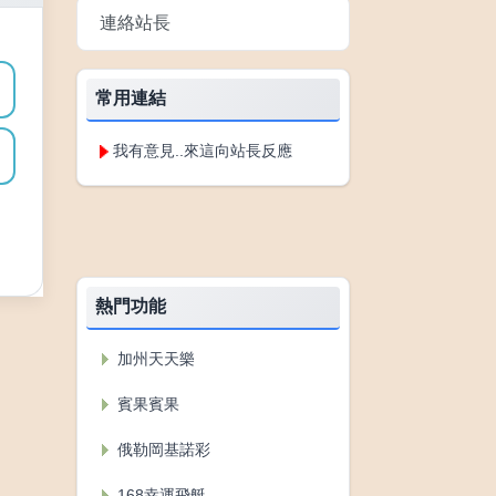
連絡站長
常用連結
我有意見..來這向站長反應
熱門功能
加州天天樂
賓果賓果
俄勒岡基諾彩
168幸運飛艇