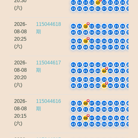
20:30
02
04
10
13
17
22
23
25
28
31
(六)
33
35
46
49
51
57
58
61
64
75
2026-
115044618
06
10
11
12
13
16
22
23
26
35
08-08
期
40
42
48
54
59
61
67
68
69
77
20:25
06
10
11
12
13
16
22
23
26
35
(六)
40
42
48
54
59
61
67
68
69
77
2026-
115044617
01
07
08
09
12
19
20
22
24
25
08-08
期
36
37
41
42
43
44
46
47
51
78
20:20
01
07
08
09
12
19
20
22
24
25
(六)
36
37
41
42
43
44
46
47
51
78
2026-
115044616
01
02
05
07
15
19
30
32
34
40
08-08
期
43
47
51
55
56
58
60
62
69
79
20:15
01
02
05
07
15
19
30
32
34
40
(六)
43
47
51
55
56
58
60
62
69
79