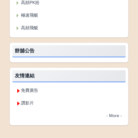
高頻PK拾
極速飛艇
高頻飛艇
餅舖公告
友情連結
免費廣告
讚影片
- More -