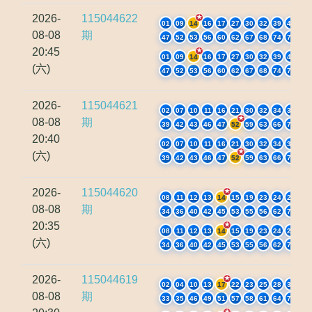
2026-
115044622
01
09
14
16
17
27
30
32
39
46
08-08
期
47
52
53
56
60
62
67
68
74
76
20:45
01
09
14
16
17
27
30
32
39
46
(六)
47
52
53
56
60
62
67
68
74
76
2026-
115044621
02
07
10
11
16
21
30
32
34
37
08-08
期
39
42
43
46
47
52
59
63
66
76
20:40
02
07
10
11
16
21
30
32
34
37
(六)
39
42
43
46
47
52
59
63
66
76
2026-
115044620
08
11
12
13
14
15
19
23
24
28
08-08
期
34
36
40
42
45
53
55
56
62
71
20:35
08
11
12
13
14
15
19
23
24
28
(六)
34
36
40
42
45
53
55
56
62
71
2026-
115044619
02
04
10
13
17
22
23
25
28
31
08-08
期
33
35
46
49
51
57
58
61
64
75