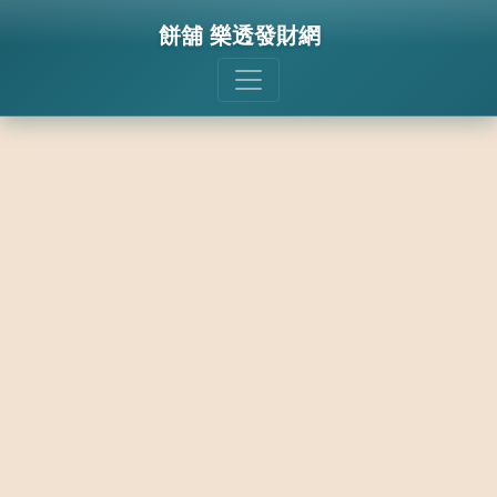
餅舖 樂透發財網