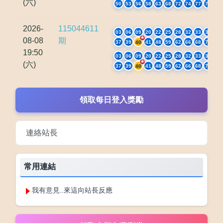
(六)
50
53
56
58
63
68
72
74
77
79
2026-
115044611
03
06
09
20
22
25
28
32
33
34
08-08
期
37
39
40
41
48
59
62
66
68
76
19:50
03
06
09
20
22
25
28
32
33
34
(六)
37
39
40
41
48
59
62
66
68
76
領取每日登入獎勵
連絡站長
常用連結
我有意見..來這向站長反應