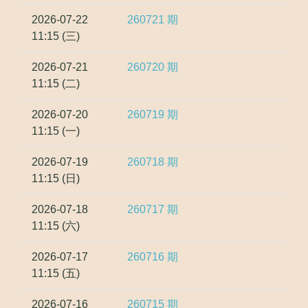
2026-07-22
260721
期
11:15 (三)
2026-07-21
260720
期
11:15 (二)
2026-07-20
260719
期
11:15 (一)
2026-07-19
260718
期
11:15 (日)
2026-07-18
260717
期
11:15 (六)
2026-07-17
260716
期
11:15 (五)
2026-07-16
260715
期