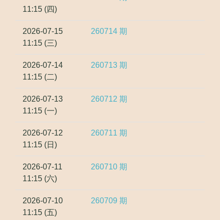
11:15 (四)
2026-07-15
260714
期
11:15 (三)
2026-07-14
260713
期
11:15 (二)
2026-07-13
260712
期
11:15 (一)
2026-07-12
260711
期
11:15 (日)
2026-07-11
260710
期
11:15 (六)
2026-07-10
260709
期
11:15 (五)