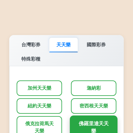
台灣彩券
天天樂
國際彩券
特殊彩種
加州天天樂
迦納彩
紐約天天樂
密西根天天樂
佛羅里達天天
俄克拉荷馬天
天樂
樂