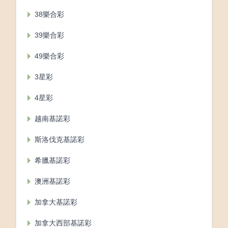
38樂合彩
39樂合彩
49樂合彩
3星彩
4星彩
越南基諾彩
斯洛伐克基諾彩
希臘基諾彩
澳洲基諾彩
加拿大基諾彩
加拿大西部基諾彩