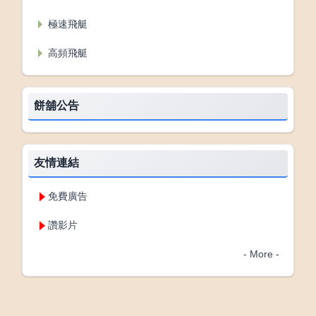
極速飛艇
高頻飛艇
餅舖公告
友情連結
免費廣告
讚影片
- More -