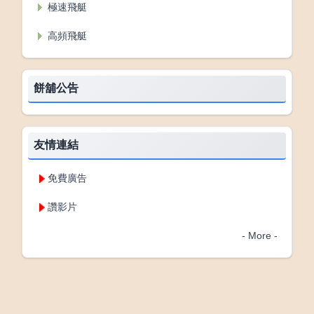
極速飛艇
高頻飛艇
餅舖公告
友情連結
免費廣告
讚影片
- More -