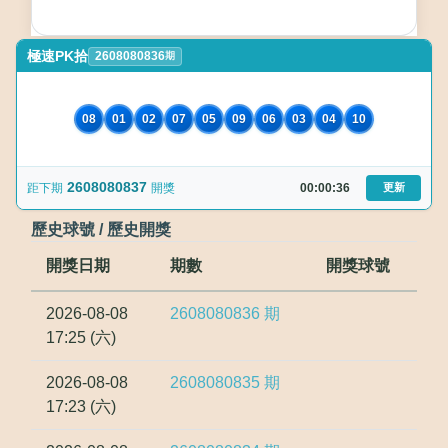
極速PK拾
2608080836
期
08
01
02
07
05
09
06
03
04
10
2608080837
距下期
開獎
00:00:35
更新
歷史球號 / 歷史開獎
開獎日期
期數
開獎球號
2026-08-08
2608080836
期
17:25 (六)
2026-08-08
2608080835
期
17:23 (六)