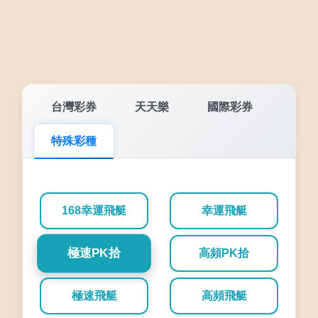
台灣彩券
天天樂
國際彩券
特殊彩種
168幸運飛艇
幸運飛艇
極速PK拾
高頻PK拾
極速飛艇
高頻飛艇