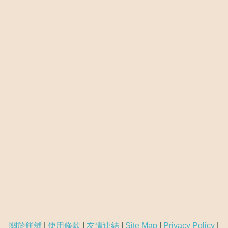
關於餅舖
|
使用條款
|
友情連結
|
Site Map
|
Privacy Policy
|