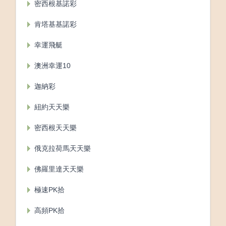
密西根基諾彩
肯塔基基諾彩
幸運飛艇
澳洲幸運10
迦納彩
紐約天天樂
密西根天天樂
俄克拉荷馬天天樂
佛羅里達天天樂
極速PK拾
高頻PK拾