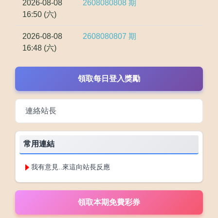
2026-08-08
2608080808
期
16:50 (六)
2026-08-08
2608080807
期
16:48 (六)
領取每日登入獎勵
連絡站長
常用連結
我有意見..來這向站長反應
領取本期免費彩券