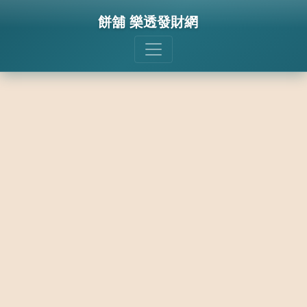
餅舖 樂透發財網