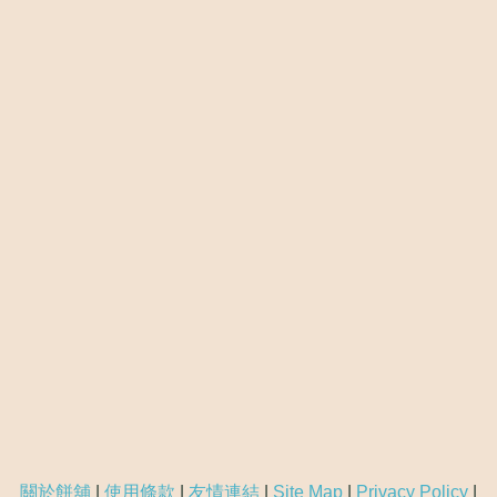
關於餅舖
|
使用條款
|
友情連結
|
Site Map
|
Privacy Policy
|