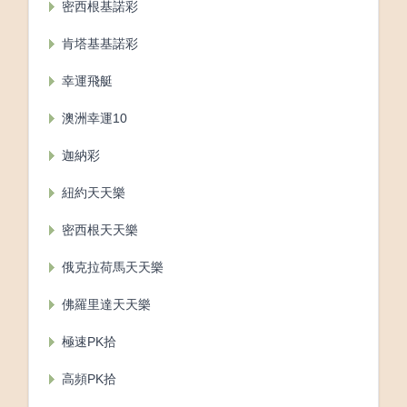
密西根基諾彩
肯塔基基諾彩
幸運飛艇
澳洲幸運10
迦納彩
紐約天天樂
密西根天天樂
俄克拉荷馬天天樂
佛羅里達天天樂
極速PK拾
高頻PK拾