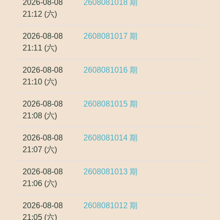
2026-08-08
2608081018
期
21:12 (六)
2026-08-08
2608081017
期
21:11 (六)
2026-08-08
2608081016
期
21:10 (六)
2026-08-08
2608081015
期
21:08 (六)
2026-08-08
2608081014
期
21:07 (六)
2026-08-08
2608081013
期
21:06 (六)
2026-08-08
2608081012
期
21:05 (六)