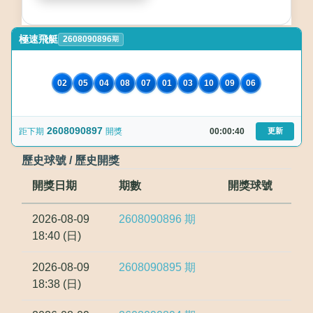
極速飛艇
2608090896
期
02
05
04
08
07
01
03
10
09
06
2608090897
距下期
開獎
00:00:39
更新
歷史球號 / 歷史開獎
開獎日期
期數
開獎球號
2026-08-09
2608090896
期
18:40 (日)
2026-08-09
2608090895
期
18:38 (日)