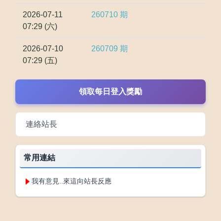
2026-07-11
260710
期
07:29 (六)
2026-07-10
260709
期
07:29 (五)
領取每日登入獎勵
連絡站長
常用連結
我有意見..來這向站長反應
領取本期免費彩券