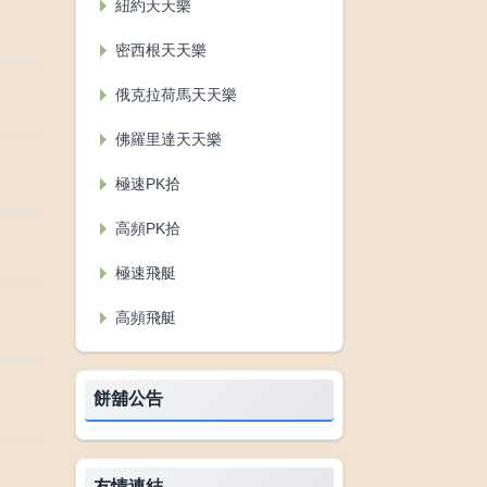
紐約天天樂
密西根天天樂
俄克拉荷馬天天樂
佛羅里達天天樂
極速PK拾
高頻PK拾
極速飛艇
高頻飛艇
餅舖公告
友情連結