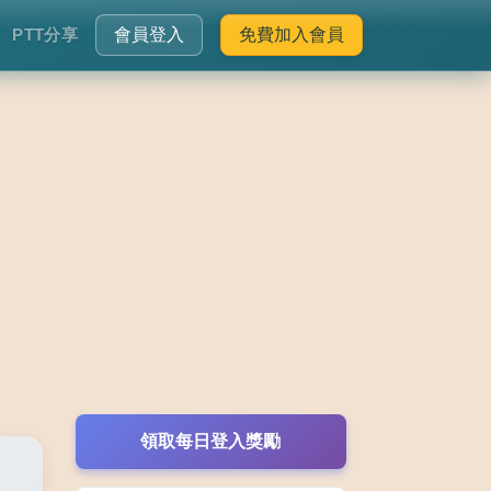
PTT分享
會員登入
免費加入會員
領取每日登入獎勵