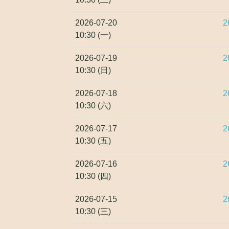
2026-07-20
2
10:30 (一)
2026-07-19
2
10:30 (日)
2026-07-18
2
10:30 (六)
2026-07-17
2
10:30 (五)
2026-07-16
2
10:30 (四)
2026-07-15
2
10:30 (三)