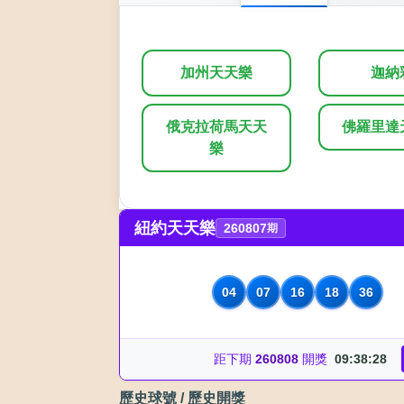
加州天天樂
迦納
俄克拉荷馬天天
佛羅里達
樂
紐約天天樂
260807
期
04
07
16
18
36
260808
距下期
開獎
09:38:27
歷史球號 / 歷史開獎