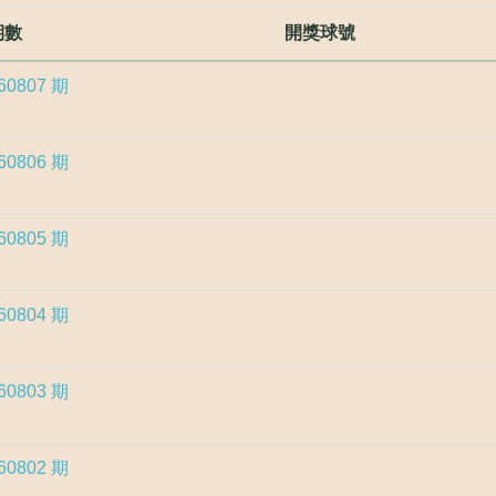
期數
開獎球號
60807
期
60806
期
60805
期
60804
期
60803
期
60802
期