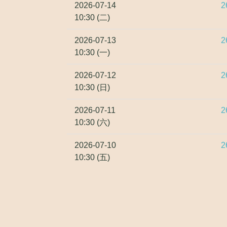
2026-07-14
2
10:30 (二)
2026-07-13
2
10:30 (一)
2026-07-12
2
10:30 (日)
2026-07-11
2
10:30 (六)
2026-07-10
2
10:30 (五)