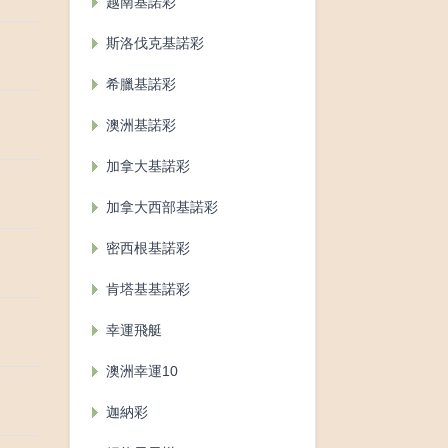
越南基諾彩
斯洛伐克基諾彩
希臘基諾彩
澳洲基諾彩
加拿大基諾彩
加拿大西部基諾彩
密西根基諾彩
肯塔基基諾彩
幸運飛艇
澳洲幸運10
迦納彩