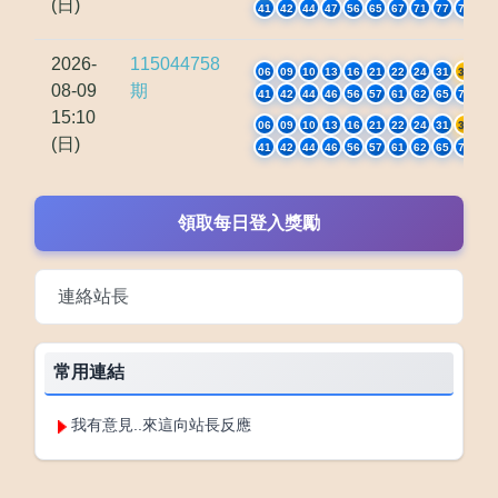
(日)
41
42
44
47
56
65
67
71
77
79
2026-
115044758
06
09
10
13
16
21
22
24
31
39
08-09
期
41
42
44
46
56
57
61
62
65
79
15:10
06
09
10
13
16
21
22
24
31
39
(日)
41
42
44
46
56
57
61
62
65
79
領取每日登入獎勵
連絡站長
常用連結
我有意見..來這向站長反應