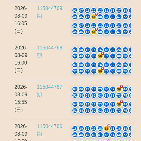
2026-
115044769
01
07
11
12
13
31
33
37
39
42
08-09
期
45
46
47
51
58
63
66
67
72
73
16:05
01
07
11
12
13
31
33
37
39
42
(日)
45
46
47
51
58
63
66
67
72
73
2026-
115044768
07
08
12
15
16
18
22
24
29
33
08-09
期
37
40
44
45
50
52
55
68
70
73
16:00
07
08
12
15
16
18
22
24
29
33
(日)
37
40
44
45
50
52
55
68
70
73
2026-
115044767
04
06
13
16
23
30
37
38
44
47
08-09
期
51
54
59
62
63
64
69
73
75
79
15:55
04
06
13
16
23
30
37
38
44
47
(日)
51
54
59
62
63
64
69
73
75
79
2026-
115044766
18
19
25
27
28
31
33
36
38
42
08-09
期
45
48
49
50
51
52
54
60
72
79