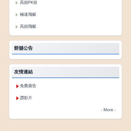
高頻PK拾
極速飛艇
高頻飛艇
餅舖公告
友情連結
免費廣告
讚影片
- More -