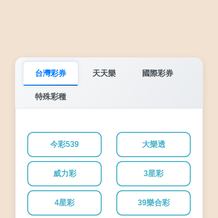
台灣彩券
天天樂
國際彩券
特殊彩種
今彩539
大樂透
威力彩
3星彩
4星彩
39樂合彩