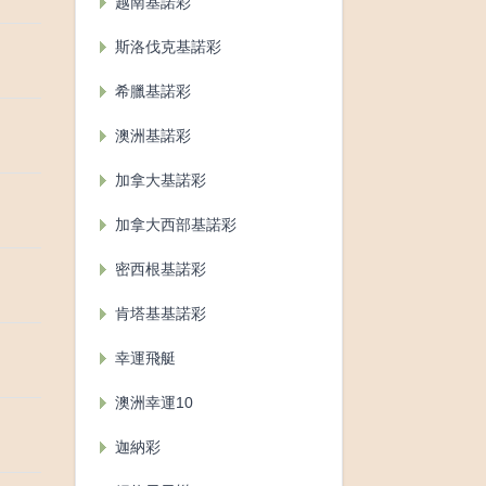
越南基諾彩
斯洛伐克基諾彩
希臘基諾彩
澳洲基諾彩
加拿大基諾彩
加拿大西部基諾彩
密西根基諾彩
肯塔基基諾彩
幸運飛艇
澳洲幸運10
迦納彩