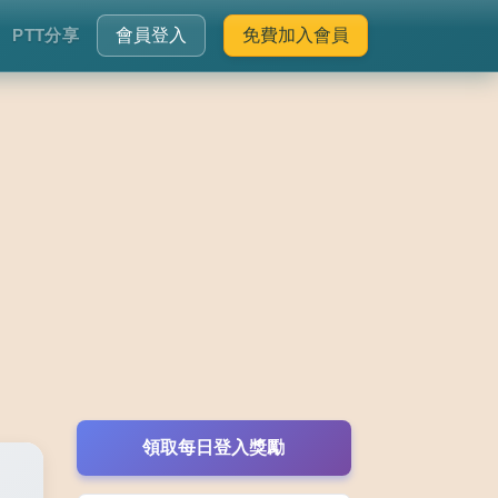
PTT分享
會員登入
免費加入會員
領取每日登入獎勵