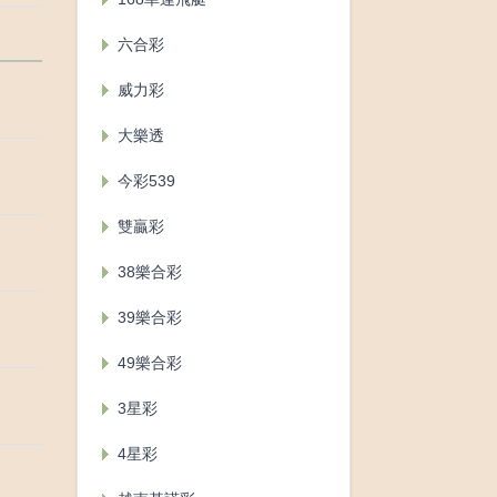
六合彩
威力彩
大樂透
今彩539
雙贏彩
38樂合彩
39樂合彩
49樂合彩
3星彩
4星彩