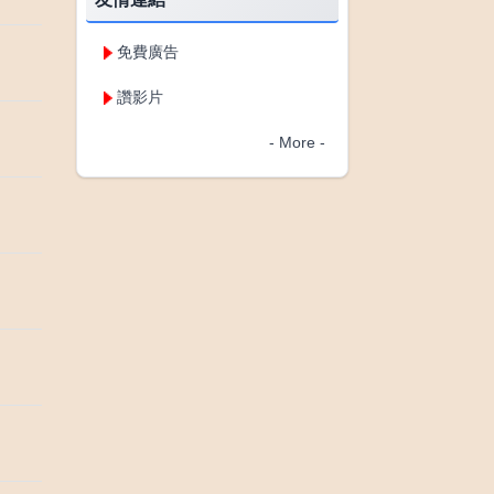
免費廣告
讚影片
- More -