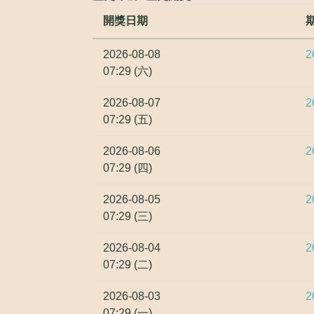
開獎日期
2026-08-08
2
07:29 (六)
2026-08-07
2
07:29 (五)
2026-08-06
2
07:29 (四)
2026-08-05
2
07:29 (三)
2026-08-04
2
07:29 (二)
2026-08-03
2
07:29 (一)