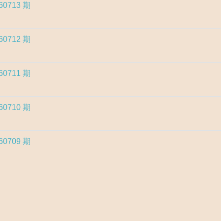
60713
期
60712
期
60711
期
60710
期
60709
期