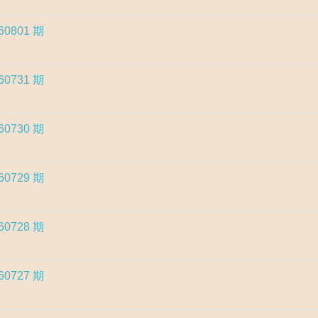
60801
期
60731
期
60730
期
60729
期
60728
期
60727
期