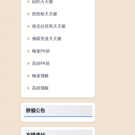
紐約天天樂
密西根天天樂
俄克拉荷馬天天樂
佛羅里達天天樂
極速PK拾
高頻PK拾
極速飛艇
高頻飛艇
餅舖公告
友情連結