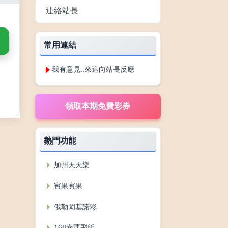
連絡站長
常用連結
我有意見..來這向站長反應
領取本期免費彩券
熱門功能
加州天天樂
賓果賓果
俄勒岡基諾彩
168幸運飛艇