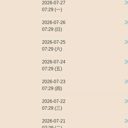
2026-07-27
2
07:29 (一)
2026-07-26
2
07:29 (日)
2026-07-25
2
07:29 (六)
2026-07-24
2
07:29 (五)
2026-07-23
2
07:29 (四)
2026-07-22
2
07:29 (三)
2026-07-21
2
07:29 (二)