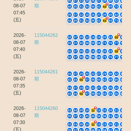
05
07
12
18
26
27
39
40
42
43
08-07
期
44
45
51
54
56
61
64
65
73
75
07:45
05
07
12
18
26
27
39
40
42
43
(五)
44
45
51
54
56
61
64
65
73
75
2026-
115044262
02
07
09
12
18
19
20
22
28
31
08-07
期
32
37
50
58
59
68
72
76
77
78
07:40
02
07
09
12
18
19
20
22
28
31
(五)
32
37
50
58
59
68
72
76
77
78
2026-
115044261
04
07
19
20
22
27
29
30
32
33
08-07
期
42
44
56
57
58
60
62
65
66
67
07:35
04
07
19
20
22
27
29
30
32
33
(五)
42
44
56
57
58
60
62
65
66
67
2026-
115044260
02
04
09
10
11
13
15
20
21
32
08-07
期
35
37
41
45
48
56
58
61
66
75
07:30
02
04
09
10
11
13
15
20
21
32
(五)
35
37
41
45
48
56
58
61
66
75