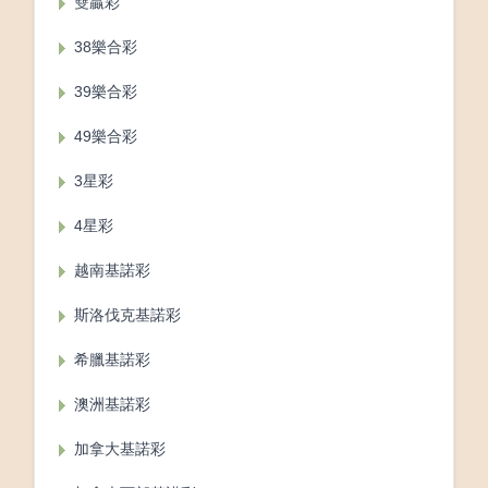
雙贏彩
38樂合彩
39樂合彩
49樂合彩
3星彩
4星彩
越南基諾彩
斯洛伐克基諾彩
希臘基諾彩
澳洲基諾彩
加拿大基諾彩