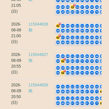
37
45
48
55
57
58
66
71
79
80
21:05
02
03
05
15
16
17
21
22
33
34
(日)
37
45
48
55
57
58
66
71
79
80
2026-
115044828
03
07
08
11
12
13
14
15
20
22
08-09
期
28
38
44
46
54
59
60
66
76
79
21:00
03
07
08
11
12
13
14
15
20
22
(日)
28
38
44
46
54
59
60
66
76
79
2026-
115044827
03
05
09
13
21
23
26
35
46
50
08-09
期
53
54
57
66
71
72
73
75
79
80
20:55
03
05
09
13
21
23
26
35
46
50
(日)
53
54
57
66
71
72
73
75
79
80
2026-
115044826
07
10
11
12
18
21
29
39
43
44
08-09
期
45
46
48
57
60
64
67
75
77
80
20:50
07
10
11
12
18
21
29
39
43
44
(日)
45
46
48
57
60
64
67
75
77
80