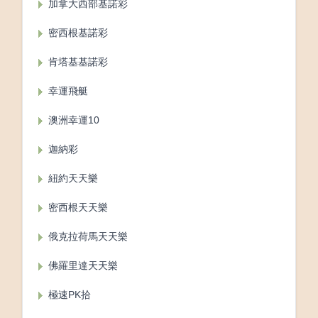
加拿大西部基諾彩
密西根基諾彩
肯塔基基諾彩
幸運飛艇
澳洲幸運10
迦納彩
紐約天天樂
密西根天天樂
俄克拉荷馬天天樂
佛羅里達天天樂
極速PK拾