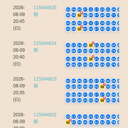
2026-
115044825
03
04
05
07
11
17
19
22
26
34
08-09
期
36
38
52
60
65
67
68
70
71
77
20:45
03
04
05
07
11
17
19
22
26
34
(日)
36
38
52
60
65
67
68
70
71
77
2026-
115044824
10
12
16
18
20
21
26
30
42
43
08-09
期
46
48
51
54
55
59
69
73
78
79
20:40
10
12
16
18
20
21
26
30
42
43
(日)
46
48
51
54
55
59
69
73
78
79
2026-
115044823
02
03
06
07
15
17
27
36
38
40
08-09
期
42
43
48
50
55
56
58
59
60
77
20:35
02
03
06
07
15
17
27
36
38
40
(日)
42
43
48
50
55
56
58
59
60
77
2026-
115044822
03
12
16
19
26
33
34
41
48
50
08-09
期
54
57
59
60
61
62
66
67
78
80