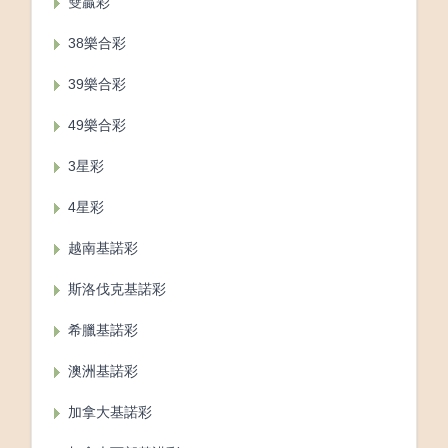
雙贏彩
38樂合彩
39樂合彩
49樂合彩
3星彩
4星彩
越南基諾彩
斯洛伐克基諾彩
希臘基諾彩
澳洲基諾彩
加拿大基諾彩