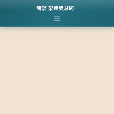
餅舖 樂透發財網