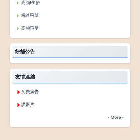
高頻PK拾
極速飛艇
高頻飛艇
餅舖公告
友情連結
免費廣告
讚影片
- More -