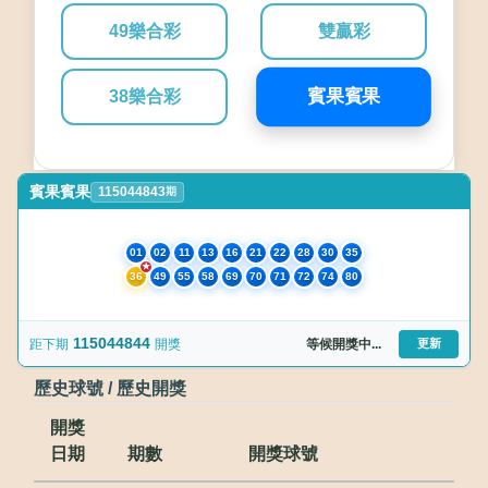
49樂合彩
雙贏彩
賓果賓果
38樂合彩
賓果賓果
115044843
期
01
02
11
13
16
21
22
28
30
35
36
49
55
58
69
70
71
72
74
80
115044844
距下期
開獎
等候開獎中...
更新
歷史球號 / 歷史開獎
開獎
日期
期數
開獎球號