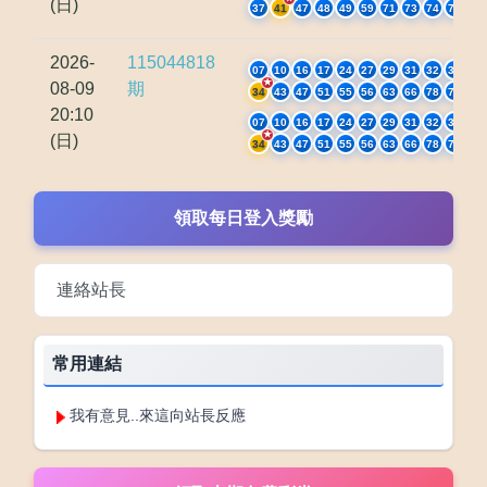
(日)
37
41
47
48
49
59
71
73
74
75
2026-
115044818
07
10
16
17
24
27
29
31
32
33
08-09
期
34
43
47
51
55
56
63
66
78
79
20:10
07
10
16
17
24
27
29
31
32
33
(日)
34
43
47
51
55
56
63
66
78
79
領取每日登入獎勵
連絡站長
常用連結
我有意見..來這向站長反應