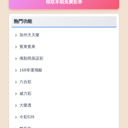
熱門功能
加州天天樂
賓果賓果
俄勒岡基諾彩
168幸運飛艇
六合彩
威力彩
大樂透
今彩539