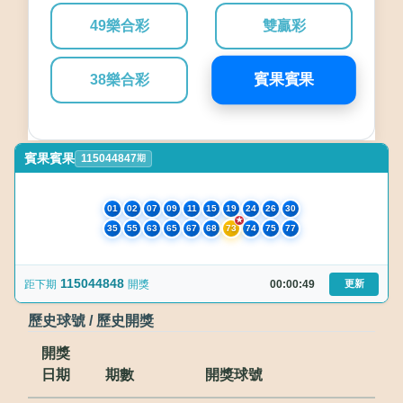
49樂合彩
雙贏彩
賓果賓果
38樂合彩
賓果賓果
115044847
期
01
02
07
09
11
15
19
24
26
30
35
55
63
65
67
68
73
74
75
77
115044848
距下期
開獎
00:00:49
更新
歷史球號 / 歷史開獎
開獎
日期
期數
開獎球號