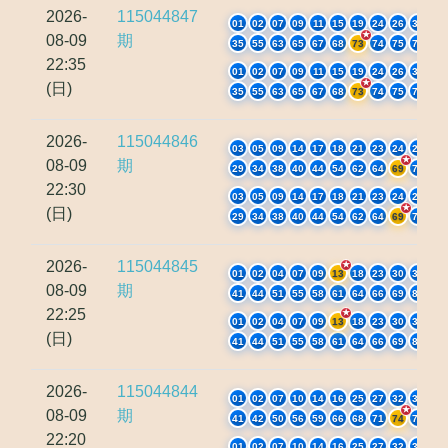
2026-
115044847
01
02
07
09
11
15
19
24
26
30
08-09
期
35
55
63
65
67
68
73
74
75
77
22:35
01
02
07
09
11
15
19
24
26
30
(日)
35
55
63
65
67
68
73
74
75
77
2026-
115044846
03
05
09
14
17
18
21
23
24
25
08-09
期
29
34
38
40
44
54
62
64
69
74
22:30
03
05
09
14
17
18
21
23
24
25
(日)
29
34
38
40
44
54
62
64
69
74
2026-
115044845
01
02
04
07
09
13
18
23
30
32
08-09
期
41
44
51
55
58
61
64
66
69
80
22:25
01
02
04
07
09
13
18
23
30
32
(日)
41
44
51
55
58
61
64
66
69
80
2026-
115044844
01
02
07
10
14
16
25
27
32
35
08-09
期
41
42
50
56
59
66
68
71
74
78
22:20
01
02
07
10
14
16
25
27
32
35