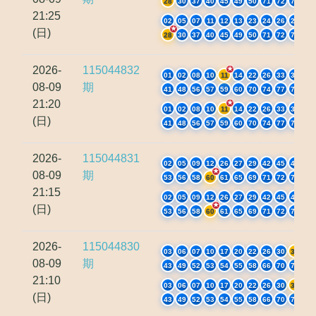
28
30
37
40
45
49
50
71
72
75
21:25
02
05
07
11
12
13
23
24
26
27
(日)
28
30
37
40
45
49
50
71
72
75
2026-
115044832
01
02
08
10
11
14
22
26
33
39
08-09
期
41
48
56
57
59
60
70
74
77
78
21:20
01
02
08
10
11
14
22
26
33
39
(日)
41
48
56
57
59
60
70
74
77
78
2026-
115044831
02
05
09
12
26
27
29
42
45
49
08-09
期
53
56
58
60
61
65
69
71
72
78
21:15
02
05
09
12
26
27
29
42
45
49
(日)
53
56
58
60
61
65
69
71
72
78
2026-
115044830
03
06
07
10
17
20
22
26
30
37
08-09
期
43
49
52
53
54
55
58
66
70
73
21:10
03
06
07
10
17
20
22
26
30
37
(日)
43
49
52
53
54
55
58
66
70
73