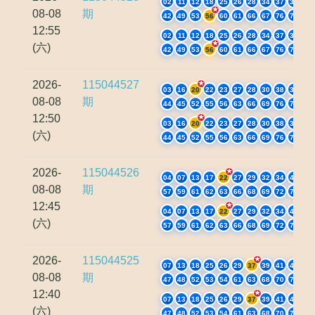
02
11
12
18
25
26
28
34
37
38
08-08
期
42
49
53
56
60
61
66
67
76
78
12:55
02
11
12
18
25
26
28
34
37
38
(六)
42
49
53
56
60
61
66
67
76
78
2026-
115044527
03
16
20
22
23
27
28
30
38
39
08-08
期
44
45
52
55
56
63
66
69
76
78
12:50
03
16
20
22
23
27
28
30
38
39
(六)
44
45
52
55
56
63
66
69
76
78
2026-
115044526
04
07
13
17
22
27
29
32
34
41
08-08
期
57
59
61
62
63
66
68
69
72
76
12:45
04
07
13
17
22
27
29
32
34
41
(六)
57
59
61
62
63
66
68
69
72
76
2026-
115044525
07
13
18
25
26
29
37
39
41
44
08-08
期
47
48
52
53
54
61
63
68
70
73
12:40
07
13
18
25
26
29
37
39
41
44
(六)
47
48
52
53
54
61
63
68
70
73