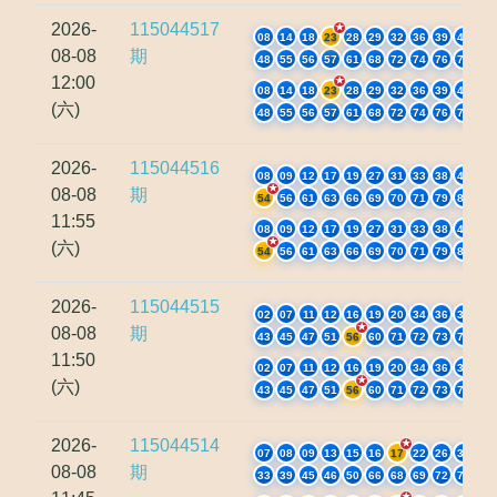
2026-
115044517
08
14
18
23
28
29
32
36
39
45
08-08
期
48
55
56
57
61
68
72
74
76
79
12:00
08
14
18
23
28
29
32
36
39
45
(六)
48
55
56
57
61
68
72
74
76
79
2026-
115044516
08
09
12
17
19
27
31
33
38
41
08-08
期
54
56
61
63
66
69
70
71
79
80
11:55
08
09
12
17
19
27
31
33
38
41
(六)
54
56
61
63
66
69
70
71
79
80
2026-
115044515
02
07
11
12
16
19
20
34
36
37
08-08
期
43
45
47
51
56
60
71
72
73
76
11:50
02
07
11
12
16
19
20
34
36
37
(六)
43
45
47
51
56
60
71
72
73
76
2026-
115044514
07
08
09
13
15
16
17
22
26
30
08-08
期
33
39
45
46
50
66
68
69
72
77