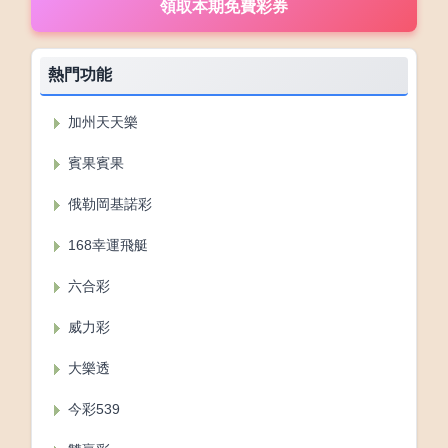
熱門功能
加州天天樂
賓果賓果
俄勒岡基諾彩
168幸運飛艇
六合彩
威力彩
大樂透
今彩539