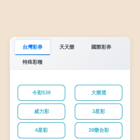
台灣彩券
天天樂
國際彩券
特殊彩種
今彩539
大樂透
威力彩
3星彩
4星彩
39樂合彩