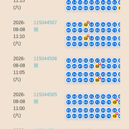
11:15
08
14
15
18
25
33
34
39
41
46
(六)
55
56
58
60
67
68
72
74
76
79
2026-
115044507
04
06
10
12
14
15
16
20
22
28
08-08
期
40
55
57
59
60
62
64
65
72
75
11:10
04
06
10
12
14
15
16
20
22
28
(六)
40
55
57
59
60
62
64
65
72
75
2026-
115044506
10
16
18
22
24
27
33
34
36
37
08-08
期
38
46
47
48
51
55
68
70
72
73
11:05
10
16
18
22
24
27
33
34
36
37
(六)
38
46
47
48
51
55
68
70
72
73
2026-
115044505
01
04
10
28
31
32
35
41
43
47
08-08
期
57
62
63
64
68
71
73
78
79
80
11:00
01
04
10
28
31
32
35
41
43
47
(六)
57
62
63
64
68
71
73
78
79
80