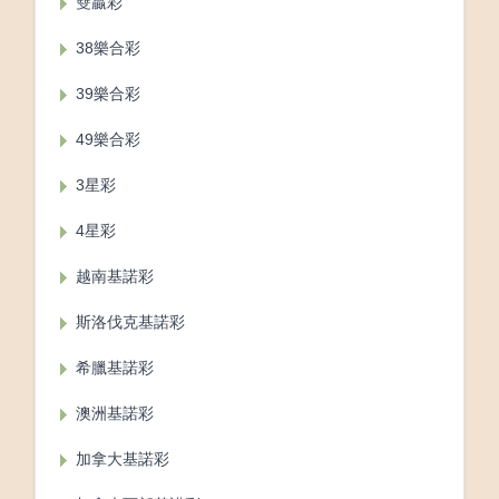
雙贏彩
38樂合彩
39樂合彩
49樂合彩
3星彩
4星彩
越南基諾彩
斯洛伐克基諾彩
希臘基諾彩
澳洲基諾彩
加拿大基諾彩