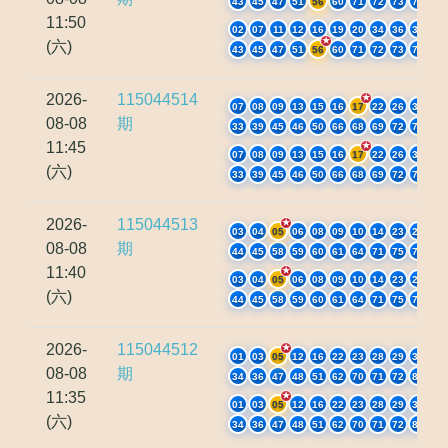
43
45
47
51
56
60
71
72
73
76
11:50
02
07
11
12
16
19
20
34
36
37
(六)
43
45
47
51
56
60
71
72
73
76
2026-
115044514
07
08
09
13
15
16
17
22
26
30
08-08
期
33
39
45
46
50
66
68
69
72
77
11:45
07
08
09
13
15
16
17
22
26
30
(六)
33
39
45
46
50
66
68
69
72
77
2026-
115044513
03
04
05
06
08
09
10
14
23
24
08-08
期
44
45
58
59
60
61
64
71
75
77
11:40
03
04
05
06
08
09
10
14
23
24
(六)
44
45
58
59
60
61
64
71
75
77
2026-
115044512
01
03
05
12
16
22
23
28
29
33
08-08
期
34
36
47
48
51
62
70
71
72
80
11:35
01
03
05
12
16
22
23
28
29
33
(六)
34
36
47
48
51
62
70
71
72
80