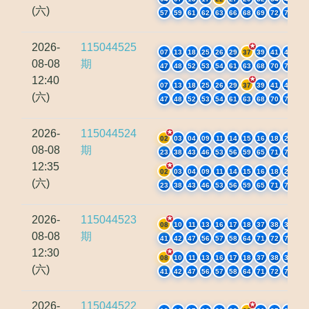
(六)
57
59
61
62
63
66
68
69
72
76
2026-
115044525
07
13
18
25
26
29
37
39
41
44
08-08
期
47
48
52
53
54
61
63
68
70
73
12:40
07
13
18
25
26
29
37
39
41
44
(六)
47
48
52
53
54
61
63
68
70
73
2026-
115044524
02
03
04
09
11
14
15
16
18
22
08-08
期
23
38
43
46
53
56
59
65
71
79
12:35
02
03
04
09
11
14
15
16
18
22
(六)
23
38
43
46
53
56
59
65
71
79
2026-
115044523
08
10
11
13
16
17
18
37
38
39
08-08
期
41
42
47
56
57
58
64
71
72
75
12:30
08
10
11
13
16
17
18
37
38
39
(六)
41
42
47
56
57
58
64
71
72
75
2026-
115044522