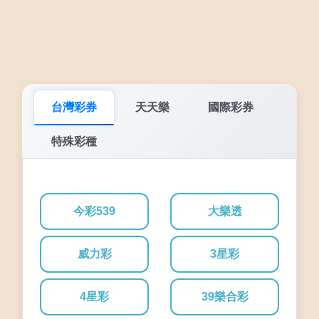
台灣彩券
天天樂
國際彩券
特殊彩種
今彩539
大樂透
威力彩
3星彩
4星彩
39樂合彩