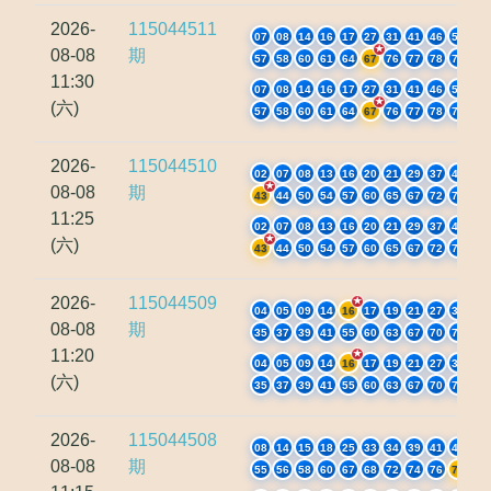
2026-
115044511
07
08
14
16
17
27
31
41
46
55
08-08
期
57
58
60
61
64
67
76
77
78
79
11:30
07
08
14
16
17
27
31
41
46
55
(六)
57
58
60
61
64
67
76
77
78
79
2026-
115044510
02
07
08
13
16
20
21
29
37
41
08-08
期
43
44
50
54
57
60
65
67
72
78
11:25
02
07
08
13
16
20
21
29
37
41
(六)
43
44
50
54
57
60
65
67
72
78
2026-
115044509
04
05
09
14
16
17
19
21
27
33
08-08
期
35
37
39
41
55
60
63
67
70
71
11:20
04
05
09
14
16
17
19
21
27
33
(六)
35
37
39
41
55
60
63
67
70
71
2026-
115044508
08
14
15
18
25
33
34
39
41
46
08-08
期
55
56
58
60
67
68
72
74
76
79