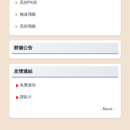
高頻PK拾
極速飛艇
高頻飛艇
餅舖公告
友情連結
免費廣告
讚影片
- More -