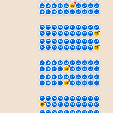
03
09
11
14
15
16
21
27
30
34
40
41
49
50
56
61
62
63
68
79
03
07
09
10
17
21
29
39
46
49
54
61
63
64
65
66
68
70
77
79
03
07
09
10
17
21
29
39
46
49
54
61
63
64
65
66
68
70
77
79
04
09
11
12
13
17
25
26
27
32
37
40
47
51
53
59
66
69
73
79
04
09
11
12
13
17
25
26
27
32
37
40
47
51
53
59
66
69
73
79
01
02
06
08
11
15
16
17
19
24
25
26
50
51
60
65
67
68
72
80
01
02
06
08
11
15
16
17
19
24