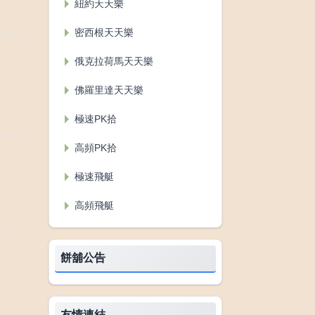
紐約天天樂
密西根天天樂
俄克拉荷馬天天樂
佛羅里達天天樂
極速PK拾
高頻PK拾
極速飛艇
高頻飛艇
餅舖公告
友情連結