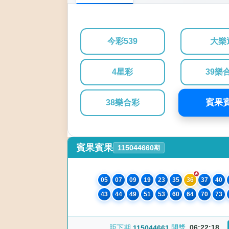
今彩539
大樂
4星彩
39樂
賓果
38樂合彩
賓果賓果
115044660
期
05
07
09
19
23
35
36
37
40
43
44
49
51
53
60
64
70
73
115044661
距下期
開獎
06:22:17