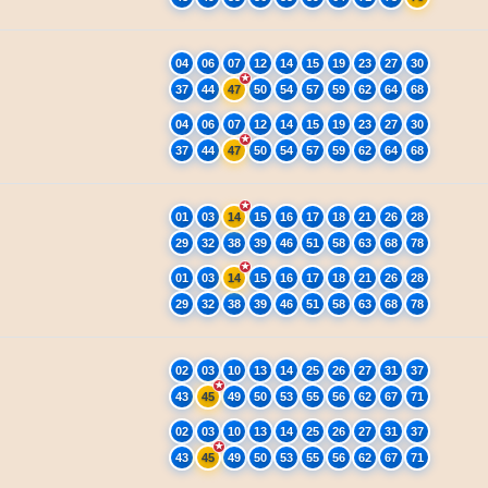
04
06
07
12
14
15
19
23
27
30
37
44
47
50
54
57
59
62
64
68
04
06
07
12
14
15
19
23
27
30
37
44
47
50
54
57
59
62
64
68
01
03
14
15
16
17
18
21
26
28
29
32
38
39
46
51
58
63
68
78
01
03
14
15
16
17
18
21
26
28
29
32
38
39
46
51
58
63
68
78
02
03
10
13
14
25
26
27
31
37
43
45
49
50
53
55
56
62
67
71
02
03
10
13
14
25
26
27
31
37
43
45
49
50
53
55
56
62
67
71