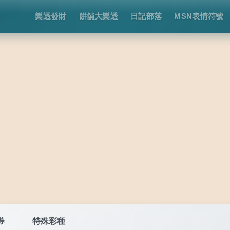
樂透發財
餅舖大樂透
日記部落
MSN表情符號
券
特殊彩種